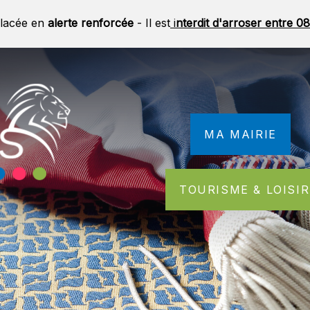
lacée en
alerte renforcée
- Il est
i
nterdit d'arroser entre 
MA MAIRIE
TOURISME & LOISI