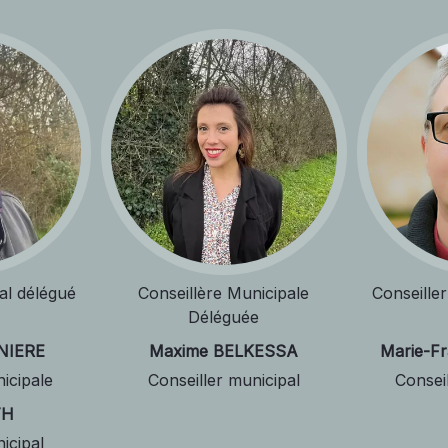
al délégué
Conseillère Municipale
Conseille
Déléguée
RNIERE
Maxime BELKESSA
Marie-F
icipale
Conseiller municipal
Consei
TH
icipal