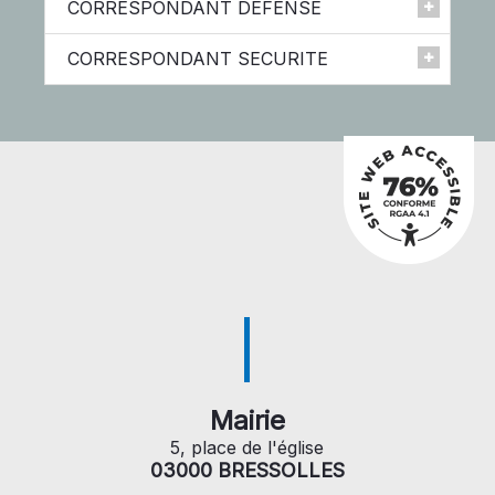
CORRESPONDANT DEFENSE
Aude Bellot
CORRESPONDANT SECURITE
Daphné Desforges Desamin
Emmanuel Lorenzi
Mairie
5, place de l'église
03000 BRESSOLLES