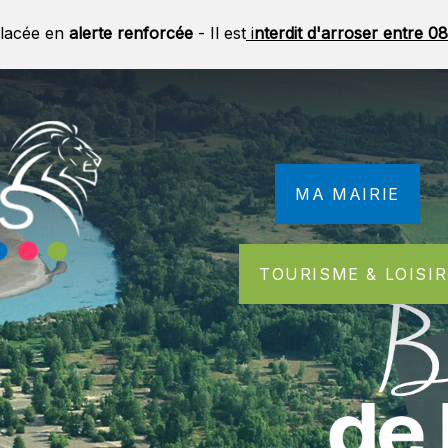
lacée en
alerte renforcée
- Il est
i
nterdit d'arroser entre 
MA MAIRIE
TOURISME & LOISI